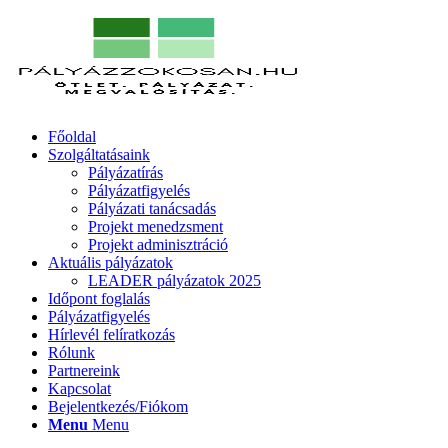
Főoldal
Szolgáltatásaink
Pályázatírás
Pályázatfigyelés
Pályázati tanácsadás
Projekt menedzsment
Projekt adminisztráció
Aktuális pályázatok
LEADER pályázatok 2025
Időpont foglalás
Pályázatfigyelés
Hírlevél felíratkozás
Rólunk
Partnereink
Kapcsolat
Bejelentkezés/Fiókom
Menu
Menu