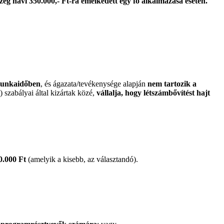
sszeg havi 350.000,- Ft-ra emelkedett egy fő alkalmazása esetén.
zmunkaidőben
, és ágazata/tevékenysége alapján
nem tartozik a
 szabályai által kizártak közé,
vállalja, hogy létszámbővítést hajt
0.000 Ft
(amelyik a kisebb, az választandó).