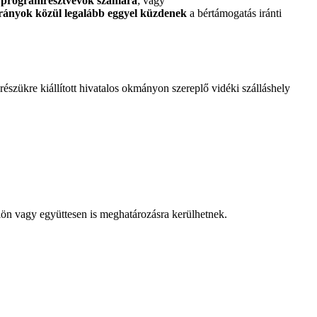
 programrésztvevők számára
; vagy
trányok közül legalább eggyel küzdenek
a bértámogatás iránti
 részükre kiállított hivatalos okmányon szereplő vidéki szálláshely
lön vagy együttesen is meghatározásra kerülhetnek.