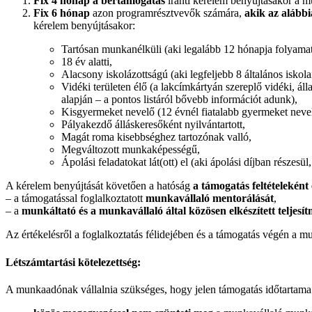
Fix 4 hónap a bértámogatás
iránti kérelem benyújtásakor a 
Fix 6 hónap
azon programrésztvevők számára,
akik az alább
kérelem benyújtásakor:
Tartósan munkanélküli (aki legalább 12 hónapja folyama
18 év alatti,
Alacsony iskolázottságú (aki legfeljebb 8 általános iskola
Vidéki területen élő (a lakcímkártyán szereplő vidéki, áll
alapján – a pontos listáról bővebb információt adunk),
Kisgyermeket nevelő (12 évnél fiatalabb gyermeket nevel
Pályakezdő álláskeresőként nyilvántartott,
Magát roma kisebbséghez tartozónak valló,
Megváltozott munkaképességű,
Ápolási feladatokat lát(ott) el (aki ápolási díjban részes
A kérelem benyújtását követően a hatóság
a támogatás feltételeként 
– a támogatással foglalkoztatott
munkavállaló mentorálását
,
– a
munkáltató és a munkavállaló által közösen elkészített teljesít
Az értékelésről a foglalkoztatás félidejében és a támogatás végén a m
Létszámtartási kötelezettség:
A munkaadónak vállalnia szükséges, hogy jelen támogatás időtartama 