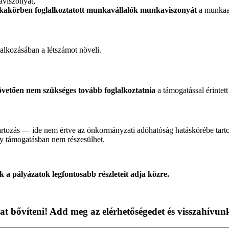
viszonyát,
nkakörben foglalkoztatott munkavállalók munkaviszonyát
a munkaad
lalkozásában a létszámot növeli.
övetően nem szükséges tovább foglalkoztatnia
a támogatással érintet
rtozás — ide nem értve az önkormányzati adóhatóság hatáskörébe tartoz
gy támogatásban nem részesülhet.
 a pályázatok legfontosabb részleteit adja közre.
t bővíteni! Add meg az elérhetőségedet és visszahívun