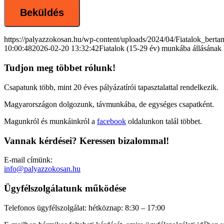
https://palyazzokosan.hu/wp-content/uploads/2024/04/Fiatalok_berta
10:00:48
2026-02-20 13:32:42
Fiatalok (15-29 év) munkába állásán
Tudjon meg többet rólunk!
Csapatunk több, mint 20 éves pályázatírói tapasztalattal rendelkezik.
Magyarországon dolgozunk, távmunkába, de egységes csapatként.
Magunkról és munkáinkról a
facebook
oldalunkon talál többet.
Vannak kérdései? Keressen bizalommal!
E-mail címünk:
info@palyazzokosan.hu
Ügyfélszolgálatunk működése
Telefonos ügyfélszolgálat: hétköznap: 8:30 – 17:00