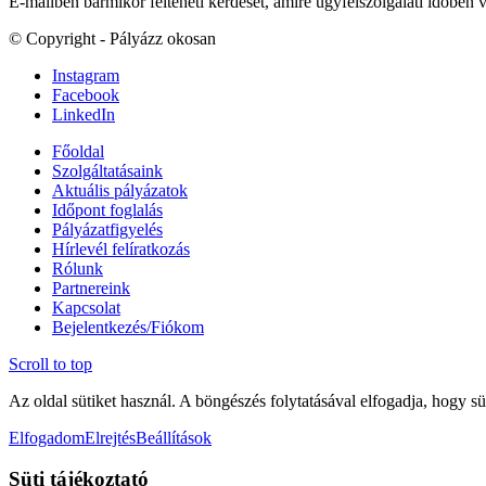
E-mailben bármikor felteheti kérdését, amire ügyfélszolgálati időben 
© Copyright - Pályázz okosan
Instagram
Facebook
LinkedIn
Főoldal
Szolgáltatásaink
Aktuális pályázatok
Időpont foglalás
Pályázatfigyelés
Hírlevél felíratkozás
Rólunk
Partnereink
Kapcsolat
Bejelentkezés/Fiókom
Scroll to top
Az oldal sütiket használ. A böngészés folytatásával elfogadja, hogy sü
Elfogadom
Elrejtés
Beállítások
Süti tájékoztató