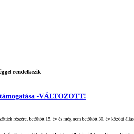
séggel rendelkezik
bértámogatása -VÁLTOZOTT!
öttiek részére, betöltött 15. év és még nem betöltött 30. év közötti állás