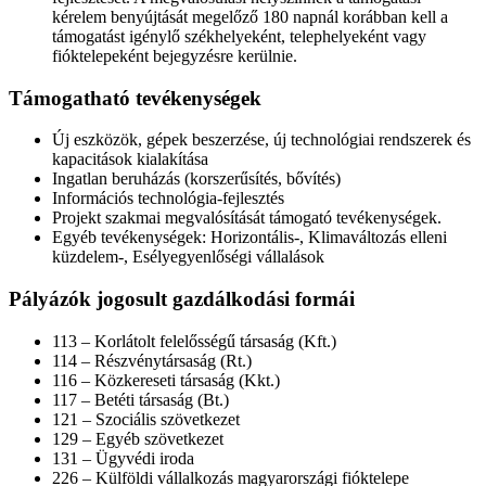
kérelem benyújtását megelőző 180 napnál korábban kell a
támogatást igénylő székhelyeként, telephelyeként vagy
fióktelepeként bejegyzésre kerülnie.
Támogatható tevékenységek
Új eszközök, gépek beszerzése, új technológiai rendszerek és
kapacitások kialakítása
Ingatlan beruházás (korszerűsítés, bővítés)
Információs technológia-fejlesztés
Projekt szakmai megvalósítását támogató tevékenységek.
Egyéb tevékenységek: Horizontális-, Klimaváltozás elleni
küzdelem-, Esélyegyenlőségi vállalások
Pályázók jogosult gazdálkodási formái
113 – Korlátolt felelősségű társaság (Kft.)
114 – Részvénytársaság (Rt.)
116 – Közkereseti társaság (Kkt.)
117 – Betéti társaság (Bt.)
121 – Szociális szövetkezet
129 – Egyéb szövetkezet
131 – Ügyvédi iroda
226 – Külföldi vállalkozás magyarországi fióktelepe