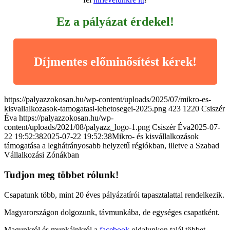
Ez a pályázat érdekel!
Díjmentes előminősítést kérek!
https://palyazzokosan.hu/wp-content/uploads/2025/07/mikro-es-
kisvallalkozasok-tamogatasi-lehetosegei-2025.png
423
1220
Csiszér
Éva
https://palyazzokosan.hu/wp-
content/uploads/2021/08/palyazz_logo-1.png
Csiszér Éva
2025-07-
22 19:52:38
2025-07-22 19:52:38
Mikro- és kisvállalkozások
támogatása a leghátrányosabb helyzetű régiókban, illetve a Szabad
Vállalkozási Zónákban
Tudjon meg többet rólunk!
Csapatunk több, mint 20 éves pályázatírói tapasztalattal rendelkezik.
Magyarországon dolgozunk, távmunkába, de egységes csapatként.
Magunkról és munkáinkról a
facebook
oldalunkon talál többet.