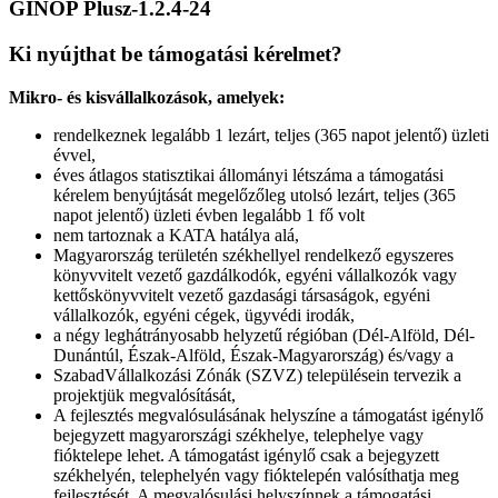
GINOP Plusz-1.2.4-24
Ki nyújthat be támogatási kérelmet?
Mikro- és kisvállalkozások, amelyek:
rendelkeznek legalább 1 lezárt, teljes (365 napot jelentő) üzleti
évvel,
éves átlagos statisztikai állományi létszáma a támogatási
kérelem benyújtását megelőzőleg utolsó lezárt, teljes (365
napot jelentő) üzleti évben legalább 1 fő volt
nem tartoznak a KATA hatálya alá,
Magyarország területén székhellyel rendelkező egyszeres
könyvvitelt vezető gazdálkodók, egyéni vállalkozók vagy
kettőskönyvvitelt vezető gazdasági társaságok, egyéni
vállalkozók, egyéni cégek, ügyvédi irodák,
a négy leghátrányosabb helyzetű régióban (Dél-Alföld, Dél-
Dunántúl, Észak-Alföld, Észak-Magyarország) és/vagy a
SzabadVállalkozási Zónák (SZVZ) településein tervezik a
projektjük megvalósítását,
A fejlesztés megvalósulásának helyszíne a támogatást igénylő
bejegyzett magyarországi székhelye, telephelye vagy
fióktelepe lehet. A támogatást igénylő csak a bejegyzett
székhelyén, telephelyén vagy fióktelepén valósíthatja meg
fejlesztését. A megvalósulási helyszínnek a támogatási