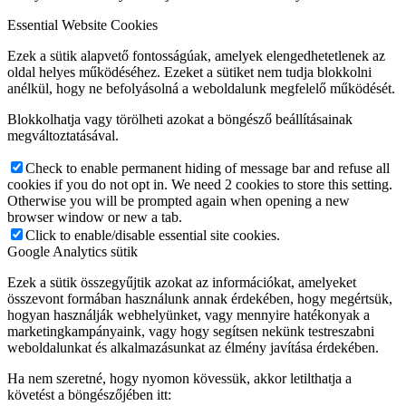
Essential Website Cookies
Ezek a sütik alapvető fontosságúak, amelyek elengedhetetlenek az
oldal helyes működéséhez. Ezeket a sütiket nem tudja blokkolni
anélkül, hogy ne befolyásolná a weboldalunk megfelelő működését.
Blokkolhatja vagy törölheti azokat a böngésző beállításainak
megváltoztatásával.
Check to enable permanent hiding of message bar and refuse all
cookies if you do not opt in. We need 2 cookies to store this setting.
Otherwise you will be prompted again when opening a new
browser window or new a tab.
Click to enable/disable essential site cookies.
Google Analytics sütik
Ezek a sütik összegyűjtik azokat az információkat, amelyeket
összevont formában használunk annak érdekében, hogy megértsük,
hogyan használják webhelyünket, vagy mennyire hatékonyak a
marketingkampányaink, vagy hogy segítsen nekünk testreszabni
weboldalunkat és alkalmazásunkat az élmény javítása érdekében.
Ha nem szeretné, hogy nyomon kövessük, akkor letilthatja a
követést a böngészőjében itt: