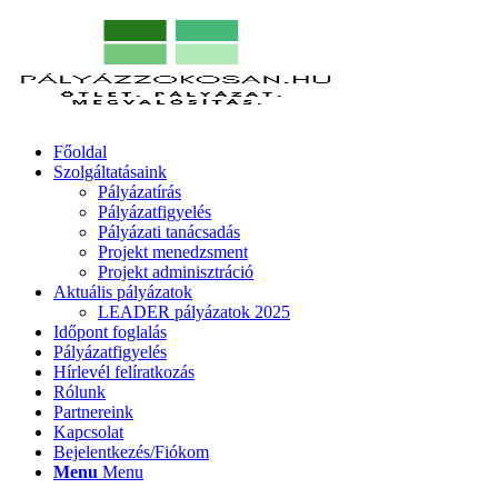
Főoldal
Szolgáltatásaink
Pályázatírás
Pályázatfigyelés
Pályázati tanácsadás
Projekt menedzsment
Projekt adminisztráció
Aktuális pályázatok
LEADER pályázatok 2025
Időpont foglalás
Pályázatfigyelés
Hírlevél felíratkozás
Rólunk
Partnereink
Kapcsolat
Bejelentkezés/Fiókom
Menu
Menu