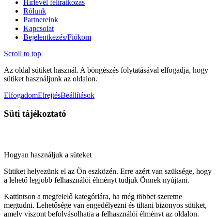
Hírlevél felíratkozás
Rólunk
Partnereink
Kapcsolat
Bejelentkezés/Fiókom
Scroll to top
Az oldal sütiket használ. A böngészés folytatásával elfogadja, hogy
sütiket használjunk az oldalon.
Elfogadom
Elrejtés
Beállítások
Süti tájékoztató
Hogyan használjuk a süteket
Sütiket helyezünk el az Ön eszközén. Erre azért van szüksége, hogy
a lehető legjobb felhasználói élményt tudjuk Önnek nyújtani.
Kattintson a megfelelő kategóriára, ha még többet szeretne
megtudni. Lehetősége van engedélyezni és tiltani bizonyos sütiket,
amely viszont befolyásolhatja a felhasználói élményt az oldalon.