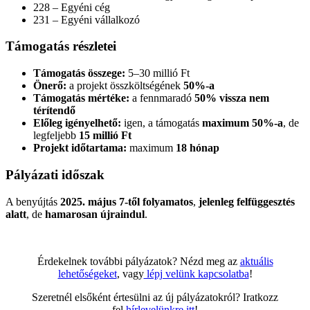
228 – Egyéni cég
231 – Egyéni vállalkozó
Támogatás részletei
Támogatás összege:
5–30 millió Ft
Önerő:
a projekt összköltségének
50%-a
Támogatás mértéke:
a fennmaradó
50% vissza nem
térítendő
Előleg igényelhető:
igen, a támogatás
maximum 50%-a
, de
legfeljebb
15 millió Ft
Projekt időtartama:
maximum
18 hónap
Pályázati időszak
A benyújtás
2025. május 7-től folyamatos
,
jelenleg felfüggesztés
alatt
, de
hamarosan újraindul
.
Érdekelnek további pályázatok? Nézd meg az
aktuális
lehetőségeket
, vagy
lépj velünk kapcsolatba
!
Szeretnél elsőként értesülni az új pályázatokról? Iratkozz
fel
hírlevelünkre itt
!